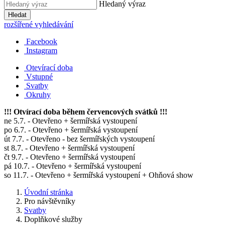
Hledaný výraz
Hledat
rozšířené vyhledávání
Facebook
Instagram
Otevírací doba
Vstupné
Svatby
Okruhy
!!! Otvírací doba během červencových svátků !!!
ne 5.7. - Otevřeno + šermířská vystoupení
po 6.7. - Otevřeno + šermířská vystoupení
út 7.7. - Otevřeno - bez šermířských vystoupení
st 8.7. - Otevřeno + šermířská vystoupení
čt 9.7. - Otevřeno + šermířská vystoupení
pá 10.7. - Otevřeno + šermířská vystoupení
so 11.7. - Otevřeno + šermířská vystoupení + Ohňová show
Úvodní stránka
Pro návštěvníky
Svatby
Doplňkové služby