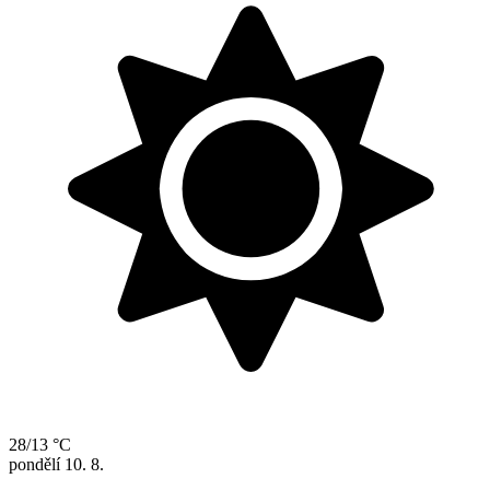
28/13 °C
pondělí
10. 8.