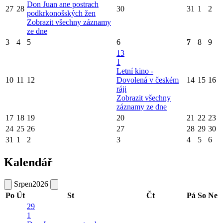
Don Juan ane postrach
27
28
30
31
1
2
podkrkonošských žen
Zobrazit všechny záznamy
ze dne
3
4
5
6
7
8
9
13
1
Letní kino -
10
11
12
Dovolená v českém
14
15
16
ráji
Zobrazit všechny
záznamy ze dne
17
18
19
20
21
22
23
24
25
26
27
28
29
30
31
1
2
3
4
5
6
Kalendář
Srpen
2026
Po
Út
St
Čt
Pá
So
Ne
29
1