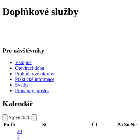
Doplňkové služby
Pro návštěvníky
Vstupné
Otevírací doba
Prohlídkové okruhy
Praktické informace
Svatby
Pronájmy prostor
Kalendář
Srpen
2026
Po
Út
St
Čt
Pá
So
Ne
29
1