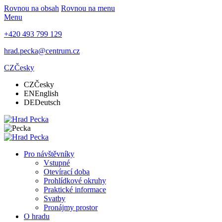
Rovnou na obsah
Rovnou na menu
Menu
+420 493 799 129
hrad.pecka@centrum.cz
CZ
Česky
CZ
Česky
EN
English
DE
Deutsch
Pro návštěvníky
Vstupné
Otevírací doba
Prohlídkové okruhy
Praktické informace
Svatby
Pronájmy prostor
O hradu