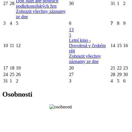
Don Juan ane postrach
27
28
30
31
1
2
podkrkonošských žen
Zobrazit všechny záznamy
ze dne
3
4
5
6
7
8
9
13
1
Letní kino -
10
11
12
Dovolená v českém
14
15
16
ráji
Zobrazit všechny
záznamy ze dne
17
18
19
20
21
22
23
24
25
26
27
28
29
30
31
1
2
3
4
5
6
Osobnosti