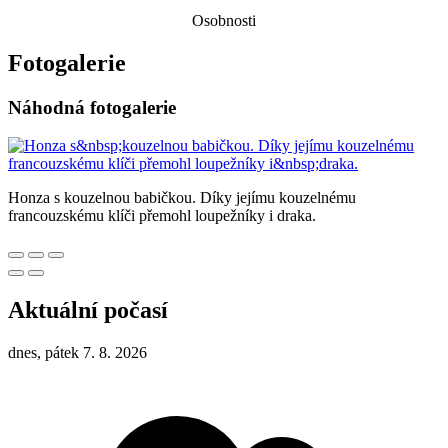
Osobnosti
Fotogalerie
Náhodná fotogalerie
Honza s kouzelnou babičkou. Díky jejímu kouzelnému
francouzskému klíči přemohl loupežníky i draka.
Aktuální počasí
dnes, pátek 7. 8. 2026