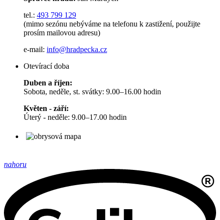
tel.:
493 799 129
(mimo sezónu nebýváme na telefonu k zastižení, použijte
prosím mailovou adresu)
e-mail:
info@hradpecka.cz
Otevírací doba
Duben a říjen:
Sobota, neděle, st. svátky: 9.00–16.00 hodin
Květen - září:
Úterý - neděle: 9.00–17.00 hodin
nahoru