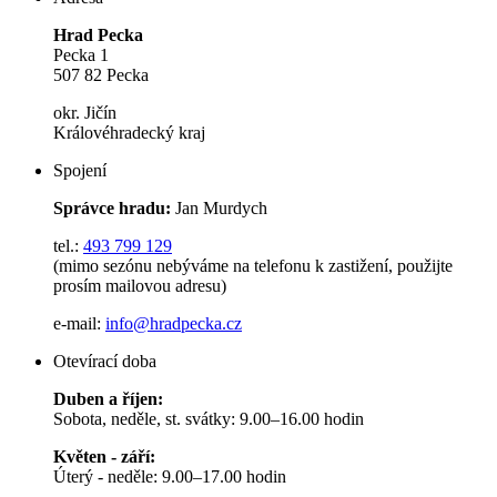
Hrad Pecka
Pecka 1
507 82 Pecka
okr. Jičín
Královéhradecký kraj
Spojení
Správce hradu:
Jan Murdych
tel.:
493 799 129
(mimo sezónu nebýváme na telefonu k zastižení, použijte
prosím mailovou adresu)
e-mail:
info@hradpecka.cz
Otevírací doba
Duben a říjen:
Sobota, neděle, st. svátky: 9.00–16.00 hodin
Květen - září:
Úterý - neděle: 9.00–17.00 hodin