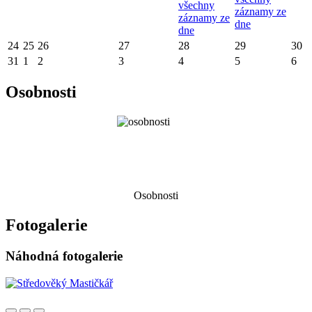
všechny
záznamy ze
záznamy ze
dne
dne
24
25
26
27
28
29
30
31
1
2
3
4
5
6
Osobnosti
Osobnosti
Fotogalerie
Náhodná fotogalerie