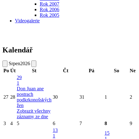
Rok 2007
Rok 2006
Rok 2005
Videogalerie
Kalendář
Srpen
2026
Po
Út
St
Čt
Pá
So
Ne
29
1
Don Juan ane
postrach
27
28
30
31
1
2
podkrkonošských
žen
Zobrazit všechny
záznamy ze dne
3
4
5
6
7
8
9
13
15
1
1