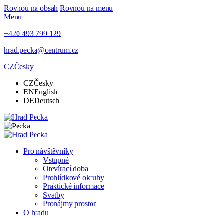
Rovnou na obsah
Rovnou na menu
Menu
+420 493 799 129
hrad.pecka@centrum.cz
CZ
Česky
CZ
Česky
EN
English
DE
Deutsch
Pro návštěvníky
Vstupné
Otevírací doba
Prohlídkové okruhy
Praktické informace
Svatby
Pronájmy prostor
O hradu