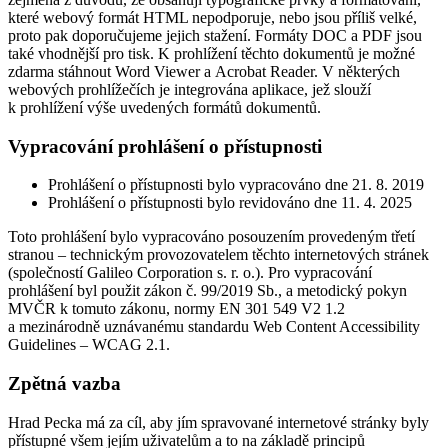
které webový formát HTML nepodporuje, nebo jsou příliš velké,
proto pak doporučujeme jejich stažení. Formáty DOC a PDF jsou
také vhodnější pro tisk. K prohlížení těchto dokumentů je možné
zdarma stáhnout Word Viewer a Acrobat Reader. V některých
webových prohlížečích je integrována aplikace, jež slouží
k prohlížení výše uvedených formátů dokumentů.
Vypracování prohlášení o přístupnosti
Prohlášení o přístupnosti bylo vypracováno dne 21. 8. 2019
Prohlášení o přístupnosti bylo revidováno dne 11. 4. 2025
Toto prohlášení bylo vypracováno posouzením provedeným třetí
stranou – technickým provozovatelem těchto internetových stránek
(společností Galileo Corporation s. r. o.). Pro vypracování
prohlášení byl použit zákon č. 99/2019 Sb., a metodický pokyn
MVČR k tomuto zákonu, normy EN 301 549 V2 1.2
a mezinárodně uznávanému standardu Web Content Accessibility
Guidelines – WCAG 2.1.
Zpětná vazba
Hrad Pecka má za cíl, aby jím spravované internetové stránky byly
přístupné všem jejím uživatelům a to na základě principů