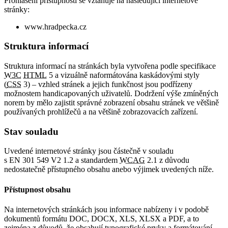
Prohlášení přístupnosti se vztahuje na následující internetové
stránky:
www.hradpecka.cz
Struktura informací
Struktura informací na stránkách byla vytvořena podle specifikace
W3C
HTML
5 a vizuálně naformátována kaskádovými styly
(
CSS
3) – vzhled stránek a jejich funkčnost jsou podřízeny
možnostem handicapovaných uživatelů. Dodržení výše zmíněných
norem by mělo zajistit správné zobrazení obsahu stránek ve většině
používaných prohlížečů a na většině zobrazovacích zařízení.
Stav souladu
Uvedené internetové stránky jsou částečně v souladu
s EN 301 549 V2 1.2 a standardem
WCAG
2.1 z důvodu
nedostatečně přístupného obsahu anebo výjimek uvedených níže.
Přístupnost obsahu
Na internetových stránkách jsou informace nabízeny i v podobě
dokumentů formátu DOC, DOCX, XLS, XLSX a PDF, a to
zejména z důvodů, že obsahují typografické prvky a formátování,