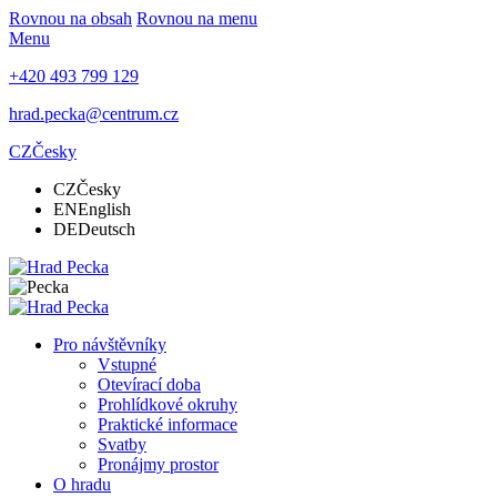
Rovnou na obsah
Rovnou na menu
Menu
+420 493 799 129
hrad.pecka@centrum.cz
CZ
Česky
CZ
Česky
EN
English
DE
Deutsch
Pro návštěvníky
Vstupné
Otevírací doba
Prohlídkové okruhy
Praktické informace
Svatby
Pronájmy prostor
O hradu