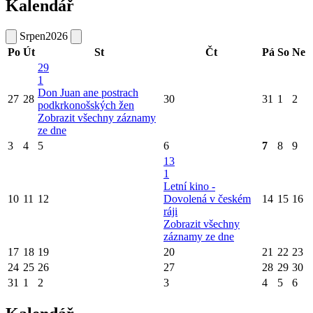
Kalendář
Srpen
2026
Po
Út
St
Čt
Pá
So
Ne
29
1
Don Juan ane postrach
27
28
30
31
1
2
podkrkonošských žen
Zobrazit všechny záznamy
ze dne
3
4
5
6
7
8
9
13
1
Letní kino -
10
11
12
Dovolená v českém
14
15
16
ráji
Zobrazit všechny
záznamy ze dne
17
18
19
20
21
22
23
24
25
26
27
28
29
30
31
1
2
3
4
5
6