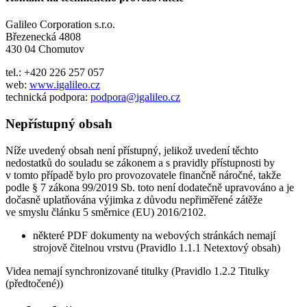
Galileo Corporation s.r.o.
Březenecká 4808
430 04 Chomutov
tel.: +420 226 257 057
web:
www.igalileo.cz
technická podpora:
podpora@igalileo.cz
Nepřístupný obsah
Níže uvedený obsah není přístupný, jelikož uvedení těchto
nedostatků do souladu se zákonem a s pravidly přístupnosti by
v tomto případě bylo pro provozovatele finančně náročné, takže
podle § 7 zákona 99/2019 Sb. toto není dodatečně upravováno a je
dočasně uplatňována výjimka z důvodu nepřiměřené zátěže
ve smyslu článku 5 směrnice (EU) 2016/2102.
některé PDF dokumenty na webových stránkách nemají
strojově čitelnou vrstvu (Pravidlo 1.1.1 Netextový obsah)
Videa nemají synchronizované titulky (Pravidlo 1.2.2 Titulky
(předtočené))