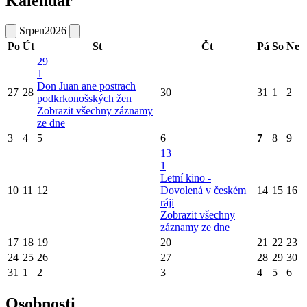
Kalendář
Srpen
2026
Po
Út
St
Čt
Pá
So
Ne
29
1
Don Juan ane postrach
27
28
30
31
1
2
podkrkonošských žen
Zobrazit všechny záznamy
ze dne
3
4
5
6
7
8
9
13
1
Letní kino -
10
11
12
Dovolená v českém
14
15
16
ráji
Zobrazit všechny
záznamy ze dne
17
18
19
20
21
22
23
24
25
26
27
28
29
30
31
1
2
3
4
5
6
Osobnosti