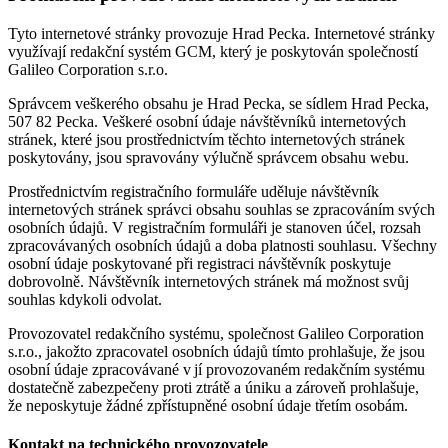
Tyto internetové stránky provozuje Hrad Pecka. Internetové stránky
využívají redakční systém GCM, který je poskytován společností
Galileo Corporation s.r.o.
Správcem veškerého obsahu je Hrad Pecka, se sídlem Hrad Pecka,
507 82 Pecka. Veškeré osobní údaje návštěvníků internetových
stránek, které jsou prostřednictvím těchto internetových stránek
poskytovány, jsou spravovány výlučně správcem obsahu webu.
Prostřednictvím registračního formuláře uděluje návštěvník
internetových stránek správci obsahu souhlas se zpracováním svých
osobních údajů. V registračním formuláři je stanoven účel, rozsah
zpracovávaných osobních údajů a doba platnosti souhlasu. Všechny
osobní údaje poskytované při registraci návštěvník poskytuje
dobrovolně. Návštěvník internetových stránek má možnost svůj
souhlas kdykoli odvolat.
Provozovatel redakčního systému, společnost Galileo Corporation
s.r.o., jakožto zpracovatel osobních údajů tímto prohlašuje, že jsou
osobní údaje zpracovávané v jí provozovaném redakčním systému
dostatečně zabezpečeny proti ztrátě a úniku a zároveň prohlašuje,
že neposkytuje žádné zpřístupněné osobní údaje třetím osobám.
Kontakt na technického provozovatele