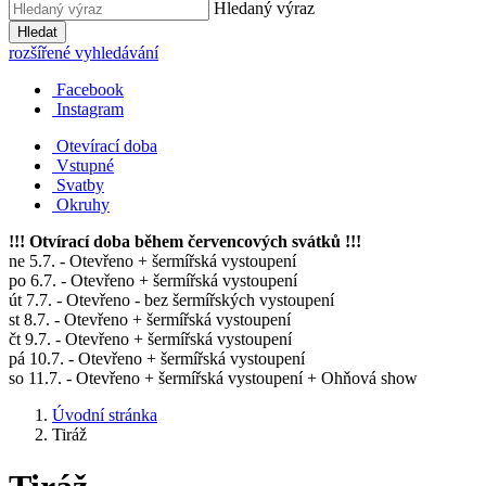
Hledaný výraz
Hledat
rozšířené vyhledávání
Facebook
Instagram
Otevírací doba
Vstupné
Svatby
Okruhy
!!! Otvírací doba během červencových svátků !!!
ne 5.7. - Otevřeno + šermířská vystoupení
po 6.7. - Otevřeno + šermířská vystoupení
út 7.7. - Otevřeno - bez šermířských vystoupení
st 8.7. - Otevřeno + šermířská vystoupení
čt 9.7. - Otevřeno + šermířská vystoupení
pá 10.7. - Otevřeno + šermířská vystoupení
so 11.7. - Otevřeno + šermířská vystoupení + Ohňová show
Úvodní stránka
Tiráž