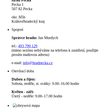
Hrad Pecka
Pecka 1
507 82 Pecka
okr. Jičín
Královéhradecký kraj
Spojení
Správce hradu:
Jan Murdych
tel.:
493 799 129
(mimo sezónu nebýváme na telefonu k zastižení, použijte
prosím mailovou adresu)
e-mail:
info@hradpecka.cz
Otevírací doba
Duben a říjen:
Sobota, neděle, st. svátky: 9.00–16.00 hodin
Květen - září:
Úterý - neděle: 9.00–17.00 hodin