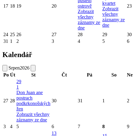
pustém
kvartet
17
18
19
20
ostrově
23
Zobrazit
Zobrazit
všechny
všechny
záznamy ze
záznamy ze
dne
dne
24
25
26
27
28
29
30
31
1
2
3
4
5
6
Kalendář
Srpen
2026
Po
Út
St
Čt
Pá
So
Ne
29
1
Don Juan ane
postrach
27
28
30
31
1
2
podkrkonošských
žen
Zobrazit všechny
záznamy ze dne
3
4
5
6
7
8
9
13
15