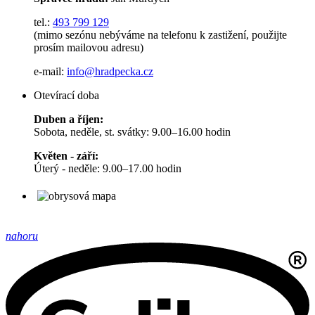
tel.:
493 799 129
(mimo sezónu nebýváme na telefonu k zastižení, použijte
prosím mailovou adresu)
e-mail:
info@hradpecka.cz
Otevírací doba
Duben a říjen:
Sobota, neděle, st. svátky: 9.00–16.00 hodin
Květen - září:
Úterý - neděle: 9.00–17.00 hodin
nahoru