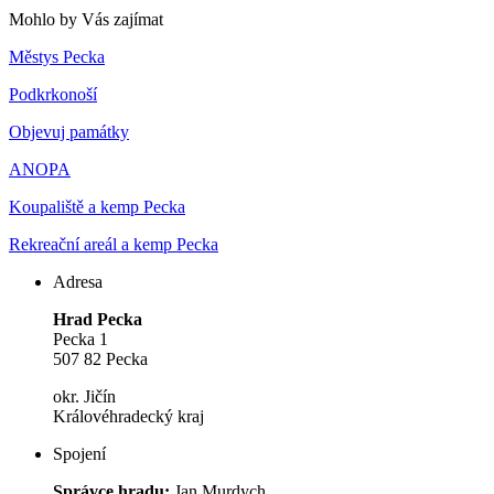
Mohlo by Vás zajímat
Městys Pecka
Podkrkonoší
Objevuj památky
ANOPA
Koupaliště a kemp Pecka
Rekreační areál a kemp Pecka
Adresa
Hrad Pecka
Pecka 1
507 82 Pecka
okr. Jičín
Královéhradecký kraj
Spojení
Správce hradu:
Jan Murdych