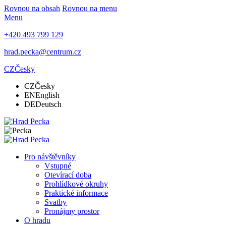
Rovnou na obsah
Rovnou na menu
Menu
+420 493 799 129
hrad.pecka@centrum.cz
CZ
Česky
CZ
Česky
EN
English
DE
Deutsch
Pro návštěvníky
Vstupné
Otevírací doba
Prohlídkové okruhy
Praktické informace
Svatby
Pronájmy prostor
O hradu