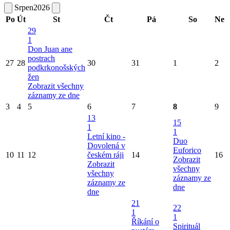
Srpen
2026
Po
Út
St
Čt
Pá
So
Ne
29
1
Don Juan ane
postrach
27
28
30
31
1
2
podkrkonošských
žen
Zobrazit všechny
záznamy ze dne
3
4
5
6
7
8
9
13
15
1
1
Letní kino -
Duo
Dovolená v
Euforico
10
11
12
českém ráji
14
16
Zobrazit
Zobrazit
všechny
všechny
záznamy ze
záznamy ze
dne
dne
21
22
1
1
Říkání o
Spirituál