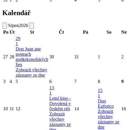
Kalendář
Srpen
2026
Po
Út
St
Čt
Pá
So
Ne
29
1
Don Juan ane
postrach
27
28
30
31
1
2
podkrkonošských
žen
Zobrazit všechny
záznamy ze dne
3
4
5
6
7
8
9
13
15
1
1
Letní kino -
Duo
Dovolená v
Euforico
10
11
12
českém ráji
14
16
Zobrazit
Zobrazit
všechny
všechny
záznamy ze
záznamy ze
dne
dne