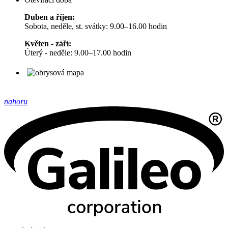
Duben a říjen:
Sobota, neděle, st. svátky: 9.00–16.00 hodin
Květen - září:
Úterý - neděle: 9.00–17.00 hodin
nahoru