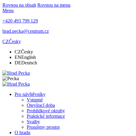
Rovnou na obsah
Rovnou na menu
Menu
+420 493 799 129
hrad.pecka@centrum.cz
CZ
Česky
CZ
Česky
EN
English
DE
Deutsch
Pro návštěvníky
Vstupné
Otevírací doba
Prohlídkové okruhy
Praktické informace
Svatby
Pronájmy prostor
O hradu