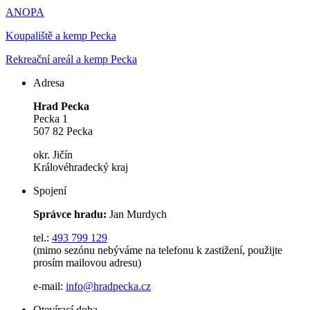
ANOPA
Koupaliště a kemp Pecka
Rekreační areál a kemp Pecka
Adresa
Hrad Pecka
Pecka 1
507 82 Pecka
okr. Jičín
Královéhradecký kraj
Spojení
Správce hradu:
Jan Murdych
tel.:
493 799 129
(mimo sezónu nebýváme na telefonu k zastižení, použijte
prosím mailovou adresu)
e-mail:
info@hradpecka.cz
Otevírací doba