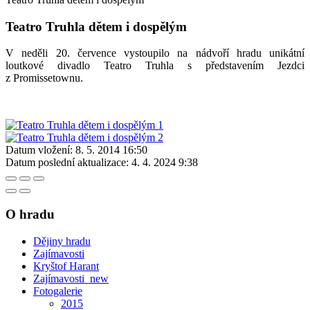
Teatro Truhla dětem i dospělým
V neděli 20. července vystoupilo na nádvoří hradu unikátní
loutkové divadlo Teatro Truhla s představením Jezdci
z Promissetownu.
Datum vložení:
8. 5. 2014 16:50
Datum poslední aktualizace:
4. 4. 2024 9:38
O hradu
Dějiny hradu
Zajímavosti
Kryštof Harant
Zajímavosti_new
Fotogalerie
2015