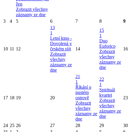
žen
Zobrazit všechny
záznamy ze dne
3
4
5
6
7
8
9
13
15
1
1
Letní kino -
Duo
Dovolená v
Euforico
10
11
12
českém ráji
14
16
Zobrazit
Zobrazit
všechny
všechny
záznamy ze
záznamy ze
dne
dne
21
22
1
1
Říkání o
Spirituál
pustém
kvartet
17
18
19
20
ostrově
23
Zobrazit
Zobrazit
všechny
všechny
záznamy ze
záznamy ze
dne
dne
24
25
26
27
28
29
30
31
1
2
3
4
5
6