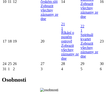
10
11
12
českém ráji
14
16
Zobrazit
Zobrazit
všechny
všechny
záznamy ze
záznamy ze
dne
dne
21
22
1
1
Říkání o
Spirituál
pustém
kvartet
17
18
19
20
ostrově
23
Zobrazit
Zobrazit
všechny
všechny
záznamy ze
záznamy ze
dne
dne
24
25
26
27
28
29
30
31
1
2
3
4
5
6
Osobnosti