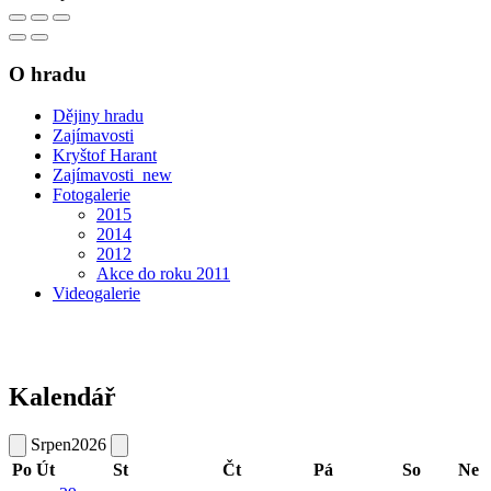
O hradu
Dějiny hradu
Zajímavosti
Kryštof Harant
Zajímavosti_new
Fotogalerie
2015
2014
2012
Akce do roku 2011
Videogalerie
Kalendář
Srpen
2026
Po
Út
St
Čt
Pá
So
Ne