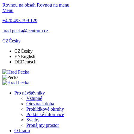
Rovnou na obsah
Rovnou na menu
Menu
+420 493 799 129
hrad.pecka@centrum.cz
CZ
Česky
CZ
Česky
EN
English
DE
Deutsch
Pro návštěvníky
Vstupné
Otevírací doba
Prohlídkové okruhy
Praktické informace
Svatby
Pronájmy prostor
O hradu