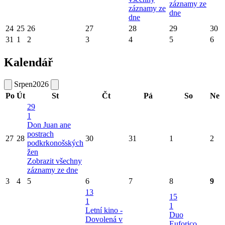
záznamy ze
záznamy ze
dne
dne
24
25
26
27
28
29
30
31
1
2
3
4
5
6
Kalendář
Srpen
2026
Po
Út
St
Čt
Pá
So
Ne
29
1
Don Juan ane
postrach
27
28
30
31
1
2
podkrkonošských
žen
Zobrazit všechny
záznamy ze dne
3
4
5
6
7
8
9
13
15
1
1
Letní kino -
Duo
Dovolená v
Euforico