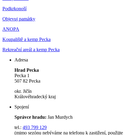
Podkrkonoší
Objevuj památky
ANOPA
Koupaliště a kemp Pecka
Rekreační areál a kemp Pecka
Adresa
Hrad Pecka
Pecka 1
507 82 Pecka
okr. Jičín
Královéhradecký kraj
Spojení
Správce hradu:
Jan Murdych
tel.:
493 799 129
(mimo sezónu nebýváme na telefonu k zastižení, použijte