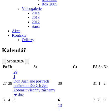
Rok 2005
Videogalerie
2014
2013
2012
starší
Akce
Kontakty
Odkazy
Kalendář
Srpen
2026
Po
Út
St
Čt
Pá
So
Ne
29
1
Don Juan ane postrach
27
28
30
31
1
2
podkrkonošských žen
Zobrazit všechny záznamy
ze dne
3
4
5
6
7
8
9
13
1