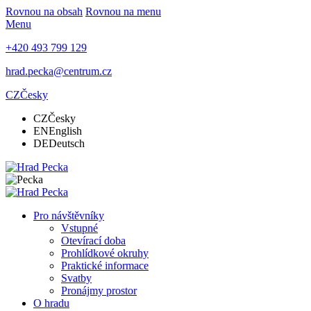
Rovnou na obsah
Rovnou na menu
Menu
+420 493 799 129
hrad.pecka@centrum.cz
CZ
Česky
CZ
Česky
EN
English
DE
Deutsch
Pro návštěvníky
Vstupné
Otevírací doba
Prohlídkové okruhy
Praktické informace
Svatby
Pronájmy prostor
O hradu