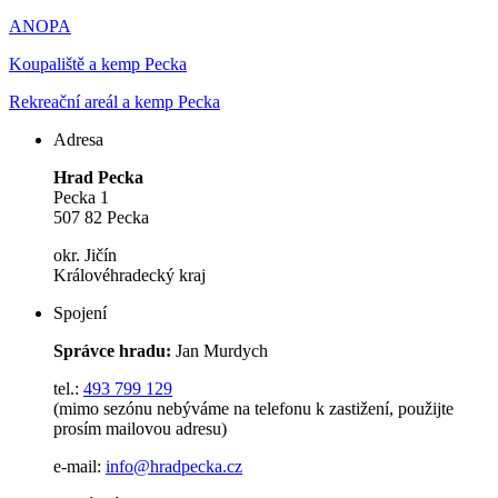
ANOPA
Koupaliště a kemp Pecka
Rekreační areál a kemp Pecka
Adresa
Hrad Pecka
Pecka 1
507 82 Pecka
okr. Jičín
Královéhradecký kraj
Spojení
Správce hradu:
Jan Murdych
tel.:
493 799 129
(mimo sezónu nebýváme na telefonu k zastižení, použijte
prosím mailovou adresu)
e-mail:
info@hradpecka.cz