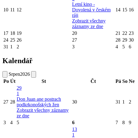
Letní kino -
10
11
12
Dovolená v českém
14
15
16
ráji
Zobrazit všechny
záznamy ze dne
17
18
19
20
21
22
23
24
25
26
27
28
29
30
31
1
2
3
4
5
6
Kalendář
Srpen
2026
Po
Út
St
Čt
Pá
So
Ne
29
1
Don Juan ane postrach
27
28
30
31
1
2
podkrkonošských žen
Zobrazit všechny záznamy
ze dne
3
4
5
6
7
8
9
13
1