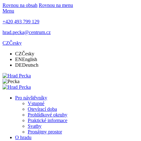
Rovnou na obsah
Rovnou na menu
Menu
+420 493 799 129
hrad.pecka@centrum.cz
CZ
Česky
CZ
Česky
EN
English
DE
Deutsch
Pro návštěvníky
Vstupné
Otevírací doba
Prohlídkové okruhy
Praktické informace
Svatby
Pronájmy prostor
O hradu