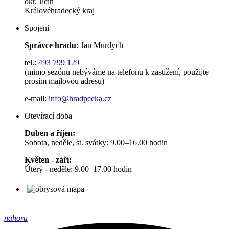
okr. Jičín
Královéhradecký kraj
Spojení
Správce hradu:
Jan Murdych
tel.:
493 799 129
(mimo sezónu nebýváme na telefonu k zastižení, použijte
prosím mailovou adresu)
e-mail:
info@hradpecka.cz
Otevírací doba
Duben a říjen:
Sobota, neděle, st. svátky: 9.00–16.00 hodin
Květen - září:
Úterý - neděle: 9.00–17.00 hodin
nahoru