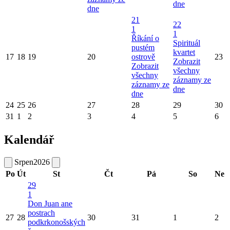
dne
dne
21
22
1
1
Říkání o
Spirituál
pustém
kvartet
17
18
19
20
ostrově
23
Zobrazit
Zobrazit
všechny
všechny
záznamy ze
záznamy ze
dne
dne
24
25
26
27
28
29
30
31
1
2
3
4
5
6
Kalendář
Srpen
2026
Po
Út
St
Čt
Pá
So
Ne
29
1
Don Juan ane
postrach
27
28
30
31
1
2
podkrkonošských