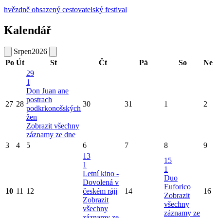
hvězdně obsazený cestovatelský festival
Kalendář
Srpen
2026
Po
Út
St
Čt
Pá
So
Ne
29
1
Don Juan ane
postrach
27
28
30
31
1
2
podkrkonošských
žen
Zobrazit všechny
záznamy ze dne
3
4
5
6
7
8
9
13
15
1
1
Letní kino -
Duo
Dovolená v
Euforico
10
11
12
českém ráji
14
16
Zobrazit
Zobrazit
všechny
všechny
záznamy ze
záznamy ze