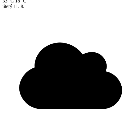
33 °C
18 °C
úterý
11. 8.