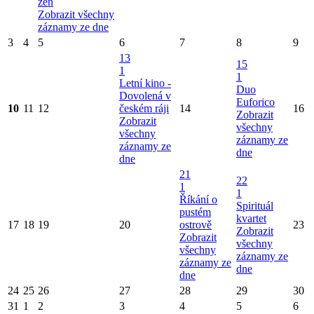
žen
Zobrazit všechny
záznamy ze dne
3
4
5
6
7
8
9
13
15
1
1
Letní kino -
Duo
Dovolená v
Euforico
10
11
12
českém ráji
14
16
Zobrazit
Zobrazit
všechny
všechny
záznamy ze
záznamy ze
dne
dne
21
22
1
1
Říkání o
Spirituál
pustém
kvartet
17
18
19
20
ostrově
23
Zobrazit
Zobrazit
všechny
všechny
záznamy ze
záznamy ze
dne
dne
24
25
26
27
28
29
30
31
1
2
3
4
5
6