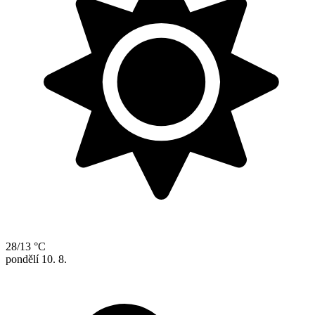
28/13 °C
pondělí
10. 8.