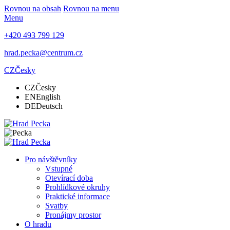
Rovnou na obsah
Rovnou na menu
Menu
+420 493 799 129
hrad.pecka@centrum.cz
CZ
Česky
CZ
Česky
EN
English
DE
Deutsch
Pro návštěvníky
Vstupné
Otevírací doba
Prohlídkové okruhy
Praktické informace
Svatby
Pronájmy prostor
O hradu