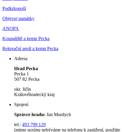
Podkrkonoší
Objevuj památky
ANOPA
Koupaliště a kemp Pecka
Rekreační areál a kemp Pecka
Adresa
Hrad Pecka
Pecka 1
507 82 Pecka
okr. Jičín
Královéhradecký kraj
Spojení
Správce hradu:
Jan Murdych
tel.:
493 799 129
(mimo sezónu nebýváme na telefonu k zastižení, použijte