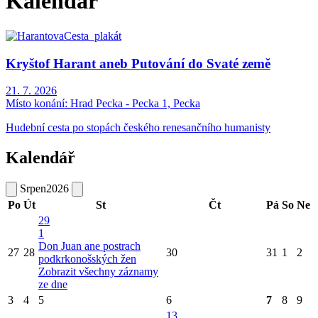
Kalendář
Kryštof Harant aneb Putování do Svaté země
21. 7. 2026
Místo konání:
Hrad Pecka - Pecka 1, Pecka
Hudební cesta po stopách českého renesančního humanisty
Kalendář
Srpen
2026
Po
Út
St
Čt
Pá
So
Ne
29
1
Don Juan ane postrach
27
28
30
31
1
2
podkrkonošských žen
Zobrazit všechny záznamy
ze dne
3
4
5
6
7
8
9
13