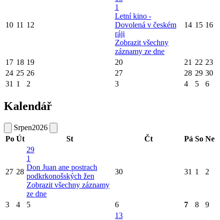
1
Letní kino -
10
11
12
Dovolená v českém
14
15
16
ráji
Zobrazit všechny
záznamy ze dne
17
18
19
20
21
22
23
24
25
26
27
28
29
30
31
1
2
3
4
5
6
Kalendář
Srpen
2026
Po
Út
St
Čt
Pá
So
Ne
29
1
Don Juan ane postrach
27
28
30
31
1
2
podkrkonošských žen
Zobrazit všechny záznamy
ze dne
3
4
5
6
7
8
9
13