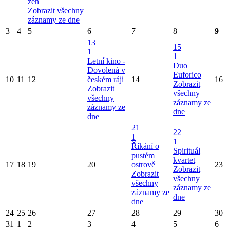
žen
Zobrazit všechny
záznamy ze dne
3
4
5
6
7
8
9
13
15
1
1
Letní kino -
Duo
Dovolená v
Euforico
10
11
12
českém ráji
14
16
Zobrazit
Zobrazit
všechny
všechny
záznamy ze
záznamy ze
dne
dne
21
22
1
1
Říkání o
Spirituál
pustém
kvartet
17
18
19
20
ostrově
23
Zobrazit
Zobrazit
všechny
všechny
záznamy ze
záznamy ze
dne
dne
24
25
26
27
28
29
30
31
1
2
3
4
5
6