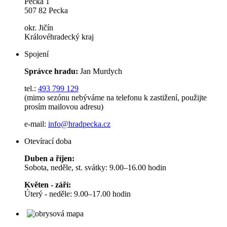
Pecka 1
507 82 Pecka
okr. Jičín
Královéhradecký kraj
Spojení
Správce hradu:
Jan Murdych
tel.:
493 799 129
(mimo sezónu nebýváme na telefonu k zastižení, použijte
prosím mailovou adresu)
e-mail:
info@hradpecka.cz
Otevírací doba
Duben a říjen:
Sobota, neděle, st. svátky: 9.00–16.00 hodin
Květen - září:
Úterý - neděle: 9.00–17.00 hodin