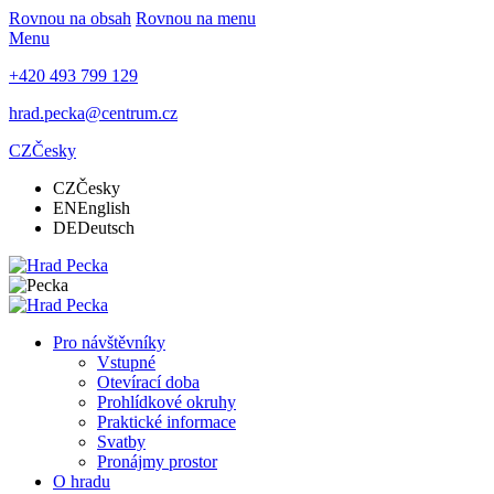
Rovnou na obsah
Rovnou na menu
Menu
+420 493 799 129
hrad.pecka@centrum.cz
CZ
Česky
CZ
Česky
EN
English
DE
Deutsch
Pro návštěvníky
Vstupné
Otevírací doba
Prohlídkové okruhy
Praktické informace
Svatby
Pronájmy prostor
O hradu