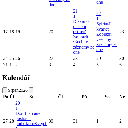
dne
dne
21
22
1
1
Říkání o
Spirituál
pustém
kvartet
17
18
19
20
ostrově
23
Zobrazit
Zobrazit
všechny
všechny
záznamy ze
záznamy ze
dne
dne
24
25
26
27
28
29
30
31
1
2
3
4
5
6
Kalendář
Srpen
2026
Po
Út
St
Čt
Pá
So
Ne
29
1
Don Juan ane
postrach
27
28
30
31
1
2
podkrkonošských