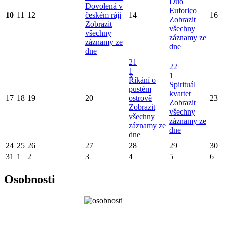
Duo
Dovolená v
Euforico
10
11
12
českém ráji
14
16
Zobrazit
Zobrazit
všechny
všechny
záznamy ze
záznamy ze
dne
dne
21
22
1
1
Říkání o
Spirituál
pustém
kvartet
17
18
19
20
ostrově
23
Zobrazit
Zobrazit
všechny
všechny
záznamy ze
záznamy ze
dne
dne
24
25
26
27
28
29
30
31
1
2
3
4
5
6
Osobnosti