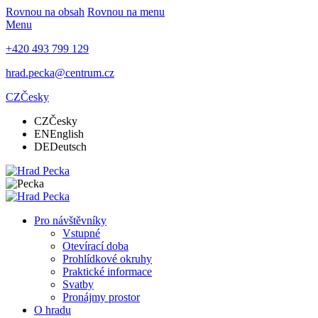
Rovnou na obsah
Rovnou na menu
Menu
+420 493 799 129
hrad.pecka@centrum.cz
CZ
Česky
CZ
Česky
EN
English
DE
Deutsch
Pro návštěvníky
Vstupné
Otevírací doba
Prohlídkové okruhy
Praktické informace
Svatby
Pronájmy prostor
O hradu