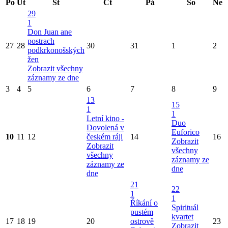
Po
Út
St
Čt
Pá
So
Ne
29
1
Don Juan ane
postrach
27
28
30
31
1
2
podkrkonošských
žen
Zobrazit všechny
záznamy ze dne
3
4
5
6
7
8
9
13
15
1
1
Letní kino -
Duo
Dovolená v
Euforico
10
11
12
českém ráji
14
16
Zobrazit
Zobrazit
všechny
všechny
záznamy ze
záznamy ze
dne
dne
21
22
1
1
Říkání o
Spirituál
pustém
kvartet
17
18
19
20
ostrově
23
Zobrazit