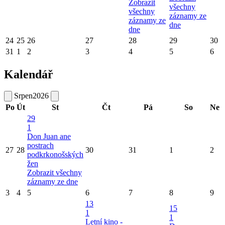
Zobrazit
všechny
všechny
záznamy ze
záznamy ze
dne
dne
24
25
26
27
28
29
30
31
1
2
3
4
5
6
Kalendář
Srpen
2026
Po
Út
St
Čt
Pá
So
Ne
29
1
Don Juan ane
postrach
27
28
30
31
1
2
podkrkonošských
žen
Zobrazit všechny
záznamy ze dne
3
4
5
6
7
8
9
13
15
1
1
Letní kino -